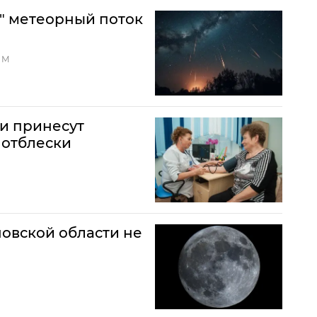
" метеорный поток
ЗМ
и принесут
 отблески
новской области не