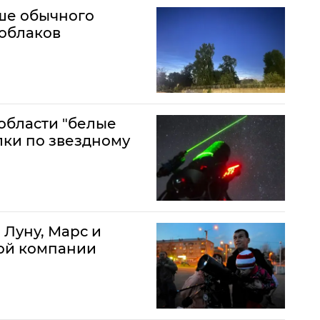
ше обычного
 облаков
области "белые
лки по звездному
 Луну, Марс и
шой компании