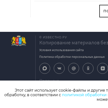
П
© ИЗВЕСТНО.РУ
Копирование материалов без
Условия использования сайта
Политика обработки персональных данных
Подписка
igpodpiska@bk.ru
Этот сайт использует cookie-файлы и другие 
обработку, в соответствии с
политикой обработки
СМИ: Izvestno.ru. Реестровая запись 08.11.2
может
Учредитель: БУ «Ивановские газеты». Главный