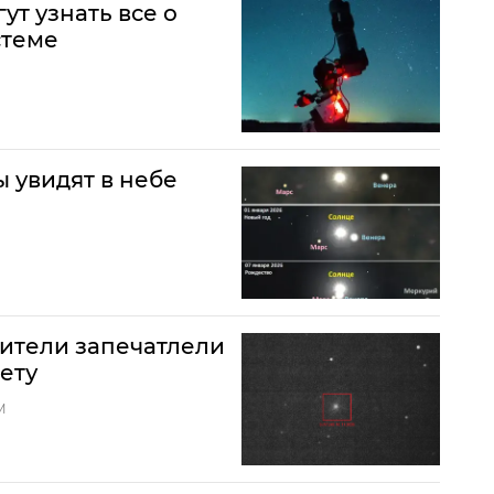
т узнать все о
стеме
 увидят в небе
ители запечатлели
ету
М