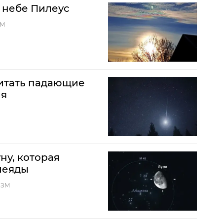
 небе Пилеус
ЗМ
читать падающие
ия
ну, которая
леяды
ИЗМ