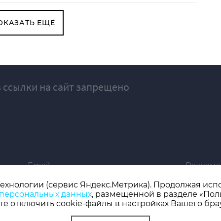
ОКАЗАТЬ ЕЩЁ
 ссылки на сайт запрещено
Email
Реклама
ivgazeta@bk.ru
igrekla
технологии (сервис Яндекс.Метрика). Продолжая испол
 персональных данных
, размещенной в разделе «Пол
019 серия ЭЛ № ФС 77 - 77192, зарегистрировано Роскомнадзором
е отключить cookie-файлы в настройках Вашего бра
 редактор: Кузьмичев А.Е.