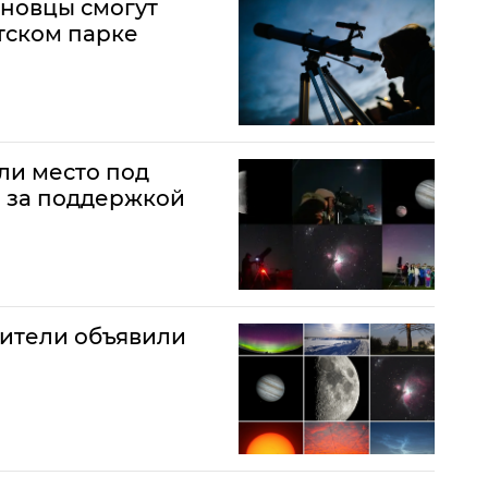
ановцы смогут
тском парке
ли место под
 за поддержкой
ители объявили