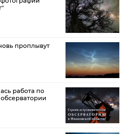
офотографии
т"
новь проплывут
ась работа по
 обсерватории