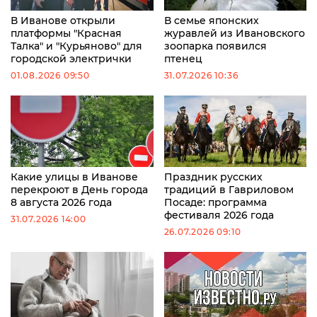
В Иванове открыли
В семье японских
платформы "Красная
журавлей из Ивановского
Талка" и "Курьяново" для
зоопарка появился
городской электрички
птенец
01.08.2026 09:50
31.07.2026 10:36
Какие улицы в Иванове
Праздник русских
перекроют в День города
традиций в Гавриловом
8 августа 2026 года
Посаде: программа
фестиваля 2026 года
31.07.2026 14:00
26.07.2026 09:10