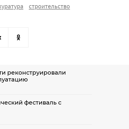
куратура
строительство
ти реконструировали
плуатацию
ический фестиваль с