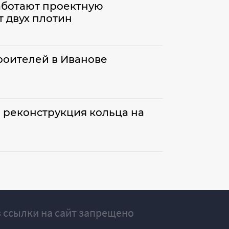
аботают проектную
 двух плотин
троителей в Иванове
я реконструкция кольца на
 ссылки на сайт запрещено