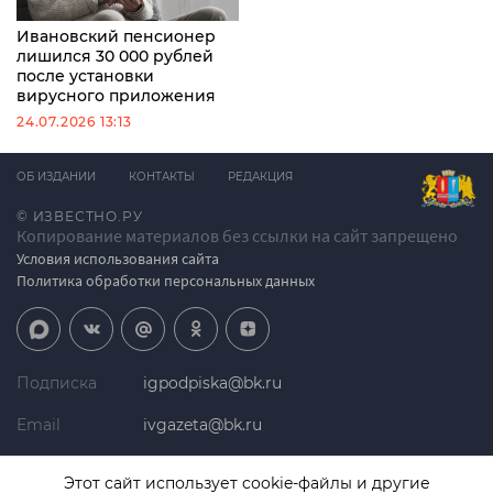
Ивановский пенсионер
лишился 30 000 рублей
после установки
вирусного приложения
24.07.2026 13:13
ОБ ИЗДАНИИ
КОНТАКТЫ
РЕДАКЦИЯ
© ИЗВЕСТНО.РУ
Копирование материалов без ссылки на сайт запрещено
Условия использования сайта
Политика обработки персональных данных
Подписка
igpodpiska@bk.ru
Email
ivgazeta@bk.ru
Реклама
igreklama@bk.ru
Этот сайт использует cookie-файлы и другие