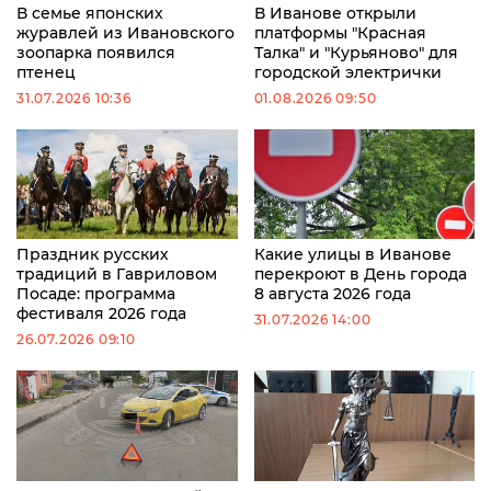
В семье японских
В Иванове открыли
журавлей из Ивановского
платформы "Красная
зоопарка появился
Талка" и "Курьяново" для
птенец
городской электрички
31.07.2026 10:36
01.08.2026 09:50
Праздник русских
Какие улицы в Иванове
традиций в Гавриловом
перекроют в День города
Посаде: программа
8 августа 2026 года
фестиваля 2026 года
31.07.2026 14:00
26.07.2026 09:10