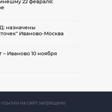
Кинешму 22 февраля:
ое
Д: назначены
точек" Иваново-Москва
 – Иваново 10 ноября
 ссылки на сайт запрещено