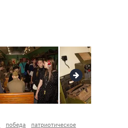
й
победа
патриотическое