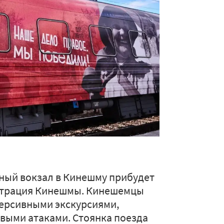
жный вокзал в Кинешму прибудет
трация Кинешмы. Кинешемцы
мерсивными экскурсиями,
выми атаками. Стоянка поезда