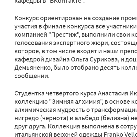
кафедры в "ВКонтакте".
Конкурс ориентирован на создание про
участия в финале конкурса все участник
компанией "Престиж", выполнили свои ко
голосования экспертного жюри, состоящег
которое, в том числе входят и наши пре
кафедрой дизайна Ольга Сурикова, и до
Демьяненко, было отобрано десять колле
сообщении.
Студентка четвертого курса Анастасия И
коллекцию "Зимняя алхимия", в основе к
алхимическая мудрость о трансформации
нигредо (чернота) и альбедо (белизна) н
друг друга. Коллекция выполнена в сотр
итальянской верхней одежды Franko Vell