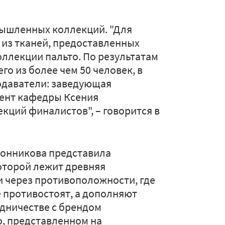
мышленных коллекций. "Для
и из тканей, предоставленных
ллекции пальто. По результатам
о из более чем 50 человек, в
подаватели: заведующая
цент кафедры Ксения
кций финалистов", – говорится в
конникова представила
оторой лежит древняя
 через противоположности, где
е противостоят, а дополняют
удничестве с брендом
o, представленном на