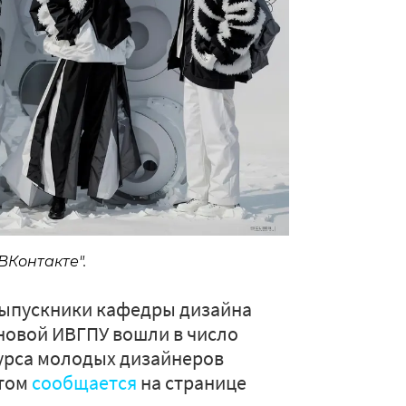
ВКонтакте".
 выпускники кафедры дизайна
новой ИВГПУ вошли в число
урса молодых дизайнеров
этом
сообщается
на странице