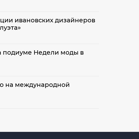
екции ивановских дизайнеров
луэта»
а подиуме Недели моды в
во на международной