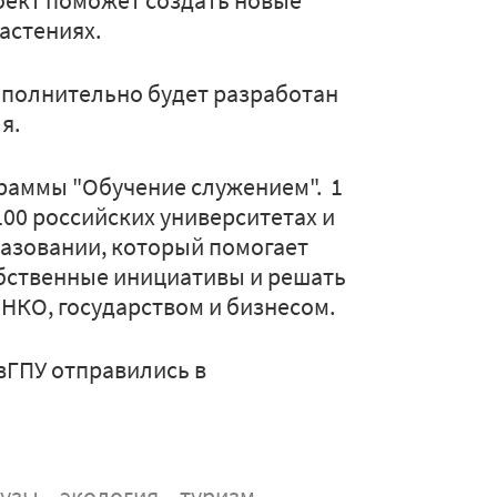
роект поможет создать новые
астениях.
ополнительно будет разработан
я.
раммы "Обучение служением". 1
 100 российских университетах и
разовании, который помогает
бственные инициативы и решать
 НКО, государством и бизнесом.
ИвГПУ отправились в
вузы
экология
туризм