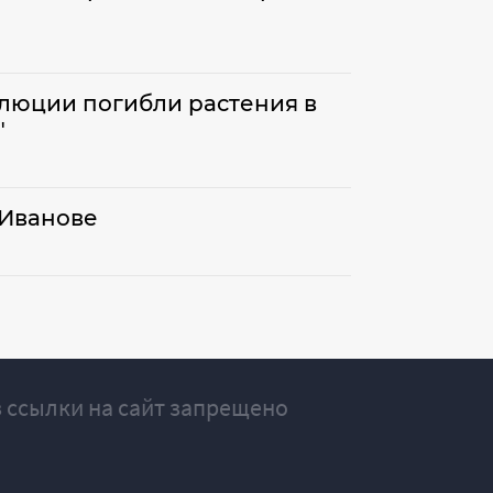
люции погибли растения в
"
 Иванове
 ссылки на сайт запрещено