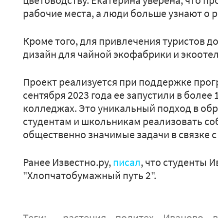
цветоводству. Екатерина уверена, что п
рабочие места, а люди больше узнают о р
Кроме того, для привлечения туристов д
дизайн для чайной экофабрики и экоотел
Проект реализуется при поддержке прог
сентября 2023 года ее запустили в более
колледжах. Это уникальный подход в об
студентам и школьникам реализовать со
общественно значимые задачи в связке с
Ранее Известно.ру,
писал
, что студенты 
"Хлопчатобумажный путь 2".
Теги:
растения
политех
Иваново