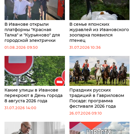
В Иванове открыли
В семье японских
платформы "Красная
журавлей из Ивановского
Талка" и "Курьяново" для
зоопарка появился
городской электрички
птенец
01.08.2026 09:50
31.07.2026 10:36
Какие улицы в Иванове
Праздник русских
перекроют в День города
традиций в Гавриловом
8 августа 2026 года
Посаде: программа
фестиваля 2026 года
31.07.2026 14:00
26.07.2026 09:10