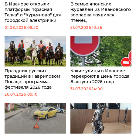
В Иванове открыли
В семье японских
платформы "Красная
журавлей из Ивановского
Талка" и "Курьяново" для
зоопарка появился
городской электрички
птенец
01.08.2026 09:50
31.07.2026 10:36
Праздник русских
Какие улицы в Иванове
традиций в Гавриловом
перекроют в День города
Посаде: программа
8 августа 2026 года
фестиваля 2026 года
31.07.2026 14:00
26.07.2026 09:10