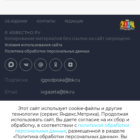
ОБ ИЗДАНИИ
КОНТАКТЫ
РЕДАКЦИЯ
© ИЗВЕСТНО.РУ
Копирование материалов без ссылки на сайт запрещено
Условия использования сайта
Политика обработки персональных данных
Подписка
igpodpiska@bk.ru
Email
ivgazeta@bk.ru
Реклама
igreklama@bk.ru
Этот сайт использует cookie-файлы и другие
технологии (сервис Яндекс.Метрика). Продолжая
Телефон
+7 (4932) 41-94-81
использовать сайт, Вы даете согласие на их сбор и
обработку, в соответствии с
политикой обработки
персональных данных
, размещенной в разделе
«Политика обработки персональных данных». Вы
СМИ: Izvestno.ru. Реестровая запись 08.11.2019 серия ЭЛ № ФС 77 -