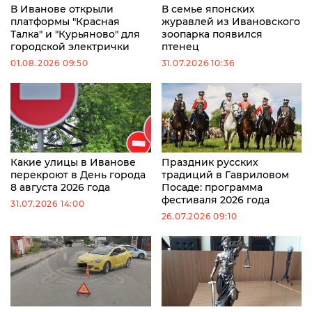
В Иванове открыли
В семье японских
платформы "Красная
журавлей из Ивановского
Талка" и "Курьяново" для
зоопарка появился
городской электрички
птенец
01.08.2026 09:50
31.07.2026 10:36
Какие улицы в Иванове
Праздник русских
перекроют в День города
традиций в Гавриловом
8 августа 2026 года
Посаде: программа
фестиваля 2026 года
31.07.2026 14:00
26.07.2026 09:10