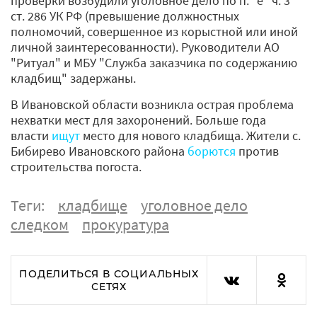
проверки возбудили уголовное дело по п. "е" ч. 3
ст. 286 УК РФ (превышение должностных
полномочий, совершенное из корыстной или иной
личной заинтересованности). Руководители АО
"Ритуал" и МБУ "Служба заказчика по содержанию
кладбищ" задержаны.
В Ивановской области возникла острая проблема
нехватки мест для захоронений. Больше года
власти
ищут
место для нового кладбища. Жители с.
Бибирево Ивановского района
борются
против
строительства погоста.
Теги:
кладбище
уголовное дело
следком
прокуратура
ПОДЕЛИТЬСЯ В СОЦИАЛЬНЫХ
СЕТЯХ