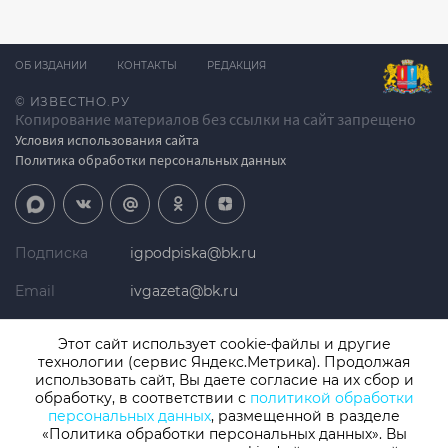
ОБ ИЗДАНИИ
КОНТАКТЫ
РЕДАКЦИЯ
© ИЗВЕСТНО.РУ
Копирование материалов без ссылки на сайт запрещено
Условия использования сайта
Политика обработки персональных данных
Подписка
igpodpiska@bk.ru
Email
ivgazeta@bk.ru
Реклама
igreklama@bk.ru
Этот сайт использует cookie-файлы и другие
технологии (сервис Яндекс.Метрика). Продолжая
Телефон
+7 (4932) 41-94-81
использовать сайт, Вы даете согласие на их сбор и
обработку, в соответствии с
политикой обработки
персональных данных
, размещенной в разделе
«Политика обработки персональных данных». Вы
СМИ: Izvestno.ru. Реестровая запись 08.11.2019 серия ЭЛ № ФС 77 -