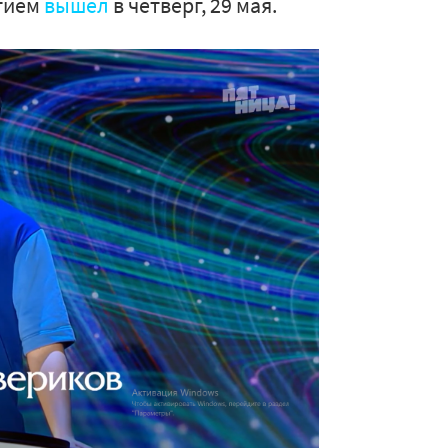
стием
вышел
в четверг, 29 мая.