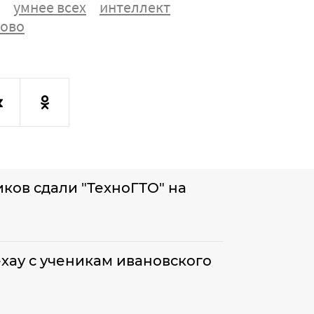
умнее всех
интеллект
ово
ков сдали "ТехноГТО" на
хау с ученикам ивановского