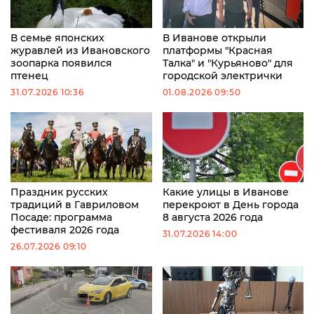
В семье японских
В Иванове открыли
журавлей из Ивановского
платформы "Красная
зоопарка появился
Талка" и "Курьяново" для
птенец
городской электрички
31.07.2026 10:36
01.08.2026 09:50
Праздник русских
Какие улицы в Иванове
традиций в Гавриловом
перекроют в День города
Посаде: программа
8 августа 2026 года
фестиваля 2026 года
31.07.2026 14:00
26.07.2026 09:10