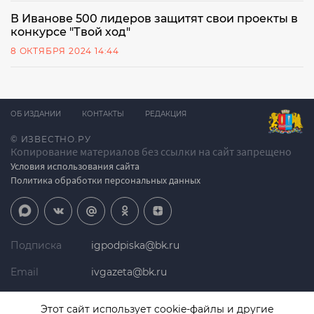
В Иванове 500 лидеров защитят свои проекты в
конкурсе "Твой ход"
8 ОКТЯБРЯ 2024 14:44
ОБ ИЗДАНИИ
КОНТАКТЫ
РЕДАКЦИЯ
© ИЗВЕСТНО.РУ
Копирование материалов без ссылки на сайт запрещено
Условия использования сайта
Политика обработки персональных данных
Подписка
igpodpiska@bk.ru
Email
ivgazeta@bk.ru
Реклама
igreklama@bk.ru
Этот сайт использует cookie-файлы и другие