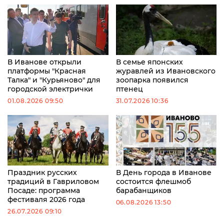
В Иванове открыли
В семье японских
платформы "Красная
журавлей из Ивановского
Талка" и "Курьяново" для
зоопарка появился
городской электрички
птенец
01.08.2026 09:50
31.07.2026 10:36
Праздник русских
В День города в Иванове
традиций в Гавриловом
состоится флешмоб
Посаде: программа
барабанщиков
фестиваля 2026 года
06.08.2026 13:50
26.07.2026 09:10