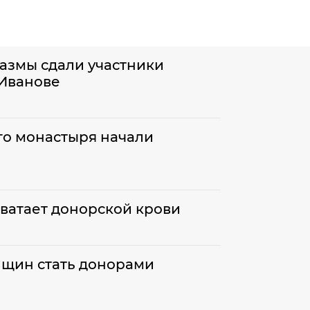
лазмы сдали участники
 Иванове
о монастыря начали
ватает донорской крови
нщин стать донорами