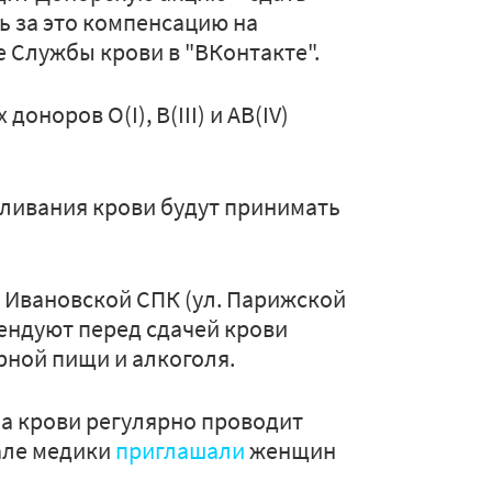
 за это компенсацию на
 Службы крови в "ВКонтакте".
норов О(I), В(III) и АВ(IV)
реливания крови будут принимать
 Ивановской СПК (ул. Парижской
омендуют перед сдачей крови
рной пищи и алкоголя.
ба крови регулярно проводит
але медики
приглашали
женщин