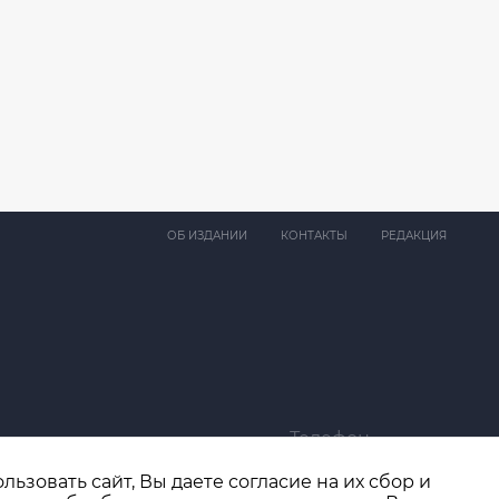
ОБ ИЗДАНИИ
КОНТАКТЫ
РЕДАКЦИЯ
Телефон
ma@bk.ru
+7 (4932) 41-94-81
ьзовать сайт, Вы даете согласие на их сбор и