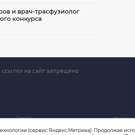
ов и врач-трасфузиолог
ого конкурса
 ссылки на сайт запрещено
Email
Реклама
ivgazeta@bk.ru
igrekla
технологии (сервис Яндекс.Метрика). Продолжая испол