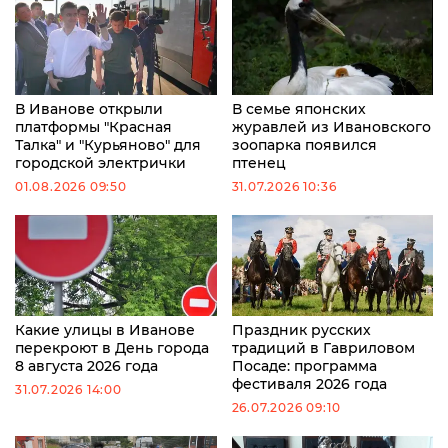
В Иванове открыли
В семье японских
платформы "Красная
журавлей из Ивановского
Талка" и "Курьяново" для
зоопарка появился
городской электрички
птенец
01.08.2026 09:50
31.07.2026 10:36
Какие улицы в Иванове
Праздник русских
перекроют в День города
традиций в Гавриловом
8 августа 2026 года
Посаде: программа
фестиваля 2026 года
31.07.2026 14:00
26.07.2026 09:10