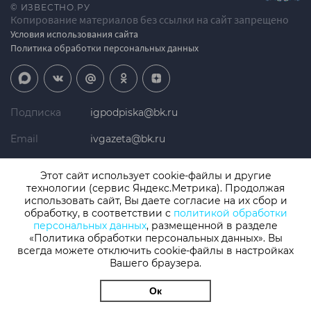
© ИЗВЕСТНО.РУ
Копирование материалов без ссылки на сайт запрещено
Условия использования сайта
Политика обработки персональных данных
Подписка
igpodpiska@bk.ru
Email
ivgazeta@bk.ru
Реклама
igreklama@bk.ru
Этот сайт использует cookie-файлы и другие
технологии (сервис Яндекс.Метрика). Продолжая
Телефон
+7 (4932) 41-94-81
использовать сайт, Вы даете согласие на их сбор и
обработку, в соответствии с
политикой обработки
персональных данных
, размещенной в разделе
«Политика обработки персональных данных». Вы
СМИ: Izvestno.ru. Реестровая запись 08.11.2019 серия ЭЛ № ФС 77 -
77192, зарегистрировано Роскомнадзором
всегда можете отключить cookie-файлы в настройках
Учредитель: БУ «Ивановские газеты». Главный редактор:
Вашего браузера.
Кузьмичев А.Е.
Ок
Разработка сайта
thisislogic.ru