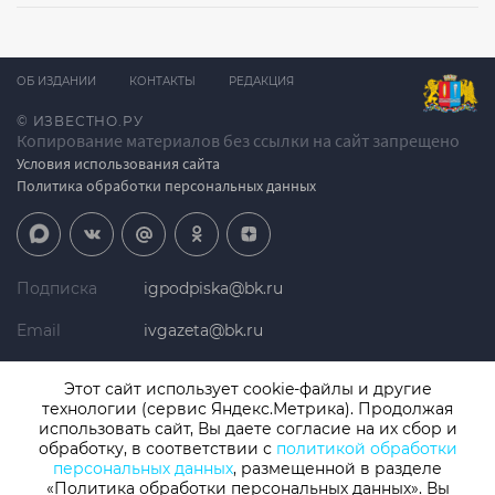
ОБ ИЗДАНИИ
КОНТАКТЫ
РЕДАКЦИЯ
© ИЗВЕСТНО.РУ
Копирование материалов без ссылки на сайт запрещено
Условия использования сайта
Политика обработки персональных данных
Подписка
igpodpiska@bk.ru
Email
ivgazeta@bk.ru
Реклама
igreklama@bk.ru
Этот сайт использует cookie-файлы и другие
технологии (сервис Яндекс.Метрика). Продолжая
Телефон
+7 (4932) 41-94-81
использовать сайт, Вы даете согласие на их сбор и
обработку, в соответствии с
политикой обработки
персональных данных
, размещенной в разделе
«Политика обработки персональных данных». Вы
СМИ: Izvestno.ru. Реестровая запись 08.11.2019 серия ЭЛ № ФС 77 -