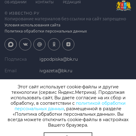
ОБ ИЗДАНИИ
КОНТАКТЫ
РЕДАКЦИЯ
© ИЗВЕСТНО.РУ
Копирование материалов без ссылки на сайт запрещено
Условия использования сайта
Политика обработки персональных данных
Подписка
igpodpiska@bk.ru
Email
ivgazeta@bk.ru
Реклама
igreklama@bk.ru
Этот сайт использует cookie-файлы и другие
технологии (сервис Яндекс.Метрика). Продолжая
Телефон
+7 (4932) 41-94-81
использовать сайт, Вы даете согласие на их сбор и
обработку, в соответствии с
политикой обработки
персональных данных
, размещенной в разделе
«Политика обработки персональных данных». Вы
СМИ: Izvestno.ru. Реестровая запись 08.11.2019 серия ЭЛ № ФС 77 -
77192, зарегистрировано Роскомнадзором
всегда можете отключить cookie-файлы в настройках
Вашего браузера.
Учредитель: БУ «Ивановские газеты». Главный редактор:
Кузьмичев А.Е.