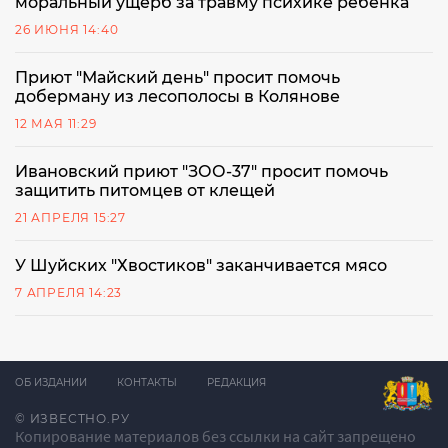
моральный ущерб за травму психике ребенка
26 ИЮНЯ 14:40
Приют "Майский день" просит помочь
доберману из лесополосы в Колянове
12 МАЯ 11:29
Ивановский приют "ЗОО-37" просит помочь
защитить питомцев от клещей
21 АПРЕЛЯ 15:27
У Шуйских "Хвостиков" заканчивается мясо
7 АПРЕЛЯ 14:23
ОБ ИЗДАНИИ
КОНТАКТЫ
РЕДАКЦИЯ
© ИЗВЕСТНО.РУ
Копирование материалов без ссылки на сайт запрещено