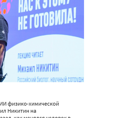
НИИ физико-химической
аил Никитин на
зал, как менялся человек в