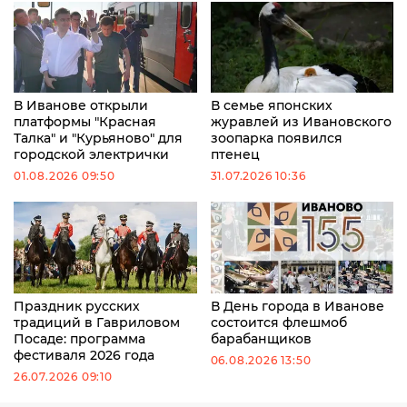
В Иванове открыли
В семье японских
платформы "Красная
журавлей из Ивановского
Талка" и "Курьяново" для
зоопарка появился
городской электрички
птенец
01.08.2026 09:50
31.07.2026 10:36
Праздник русских
В День города в Иванове
традиций в Гавриловом
состоится флешмоб
Посаде: программа
барабанщиков
фестиваля 2026 года
06.08.2026 13:50
26.07.2026 09:10