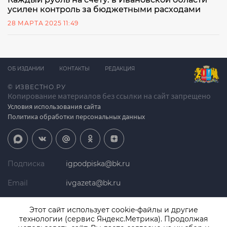
усилен контроль за бюджетными расходами
28 МАРТА 2025 11:49
ОБ ИЗДАНИИ
КОНТАКТЫ
РЕДАКЦИЯ
© ИЗВЕСТНО.РУ
Копирование материалов без ссылки на сайт запрещено
Условия использования сайта
Политика обработки персональных данных
Подписка
igpodpiska@bk.ru
Email
ivgazeta@bk.ru
Реклама
igreklama@bk.ru
Этот сайт использует cookie-файлы и другие
технологии (сервис Яндекс.Метрика). Продолжая
Телефон
+7 (4932) 41-94-81