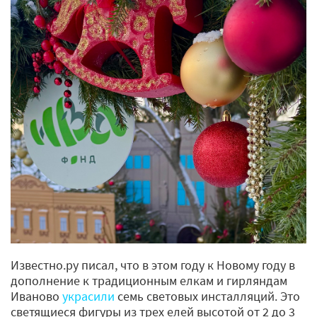
Известно.ру писал, что в этом году к Новому году в
дополнение к традиционным елкам и гирляндам
Иваново
украсили
семь световых инсталляций. Это
светящиеся фигуры из трех елей высотой от 2 до 3