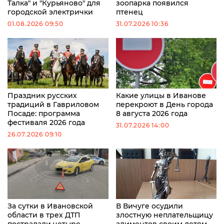
Талка" и "Курьяново" для
зоопарка появился
городской электрички
птенец
01.08.2026 09:50
31.07.2026 10:36
Праздник русских
Какие улицы в Иванове
традиций в Гавриловом
перекроют в День города
Посаде: программа
8 августа 2026 года
фестиваля 2026 года
31.07.2026 14:00
26.07.2026 09:10
За сутки в Ивановской
В Вичуге осудили
области в трех ДТП
злостную неплательщицу
пострадали четыре
алиментов своим детям