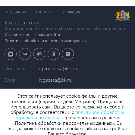
ОБ ИЗДАНИИ
КОНТАКТЫ
РЕДАКЦИЯ
© ИЗВЕСТНО.РУ
Копирование материалов без ссылки на сайт запрещено
Условия использования сайта
Политика обработки персональных данных
Подписка
igpodpiska@bk.ru
Email
ivgazeta@bk.ru
Реклама
igreklama@bk.ru
Этот сайт использует cookie-файлы и другие
технологии (сервис Яндекс.Метрика). Продолжая
Телефон
+7 (4932) 41-94-81
использовать сайт, Вы даете согласие на их сбор и
обработку, в соответствии с
политикой обработки
персональных данных
, размещенной в разделе
«Политика обработки персональных данных». Вы
СМИ: Izvestno.ru. Реестровая запись 08.11.2019 серия ЭЛ № ФС 77 -
77192, зарегистрировано Роскомнадзором
всегда можете отключить cookie-файлы в настройках
Вашего браузера.
Учредитель: БУ «Ивановские газеты». Главный редактор: