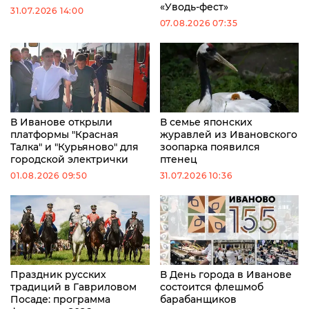
«Уводь-фест»
31.07.2026 14:00
07.08.2026 07:35
В Иванове открыли
В семье японских
платформы "Красная
журавлей из Ивановского
Талка" и "Курьяново" для
зоопарка появился
городской электрички
птенец
01.08.2026 09:50
31.07.2026 10:36
Праздник русских
В День города в Иванове
традиций в Гавриловом
состоится флешмоб
Посаде: программа
барабанщиков