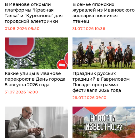
В Иванове открыли
В семье японских
платформы "Красная
журавлей из Ивановского
Талка" и "Курьяново" для
зоопарка появился
городской электрички
птенец
01.08.2026 09:50
31.07.2026 10:36
Какие улицы в Иванове
Праздник русских
перекроют в День города
традиций в Гавриловом
8 августа 2026 года
Посаде: программа
фестиваля 2026 года
31.07.2026 14:00
26.07.2026 09:10