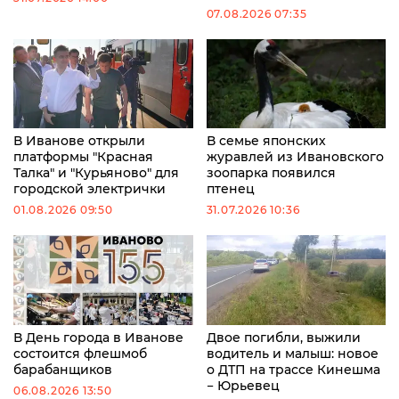
07.08.2026 07:35
В Иванове открыли
В семье японских
платформы "Красная
журавлей из Ивановского
Талка" и "Курьяново" для
зоопарка появился
городской электрички
птенец
01.08.2026 09:50
31.07.2026 10:36
В День города в Иванове
Двое погибли, выжили
состоится флешмоб
водитель и малыш: новое
барабанщиков
о ДТП на трассе Кинешма
− Юрьевец
06.08.2026 13:50