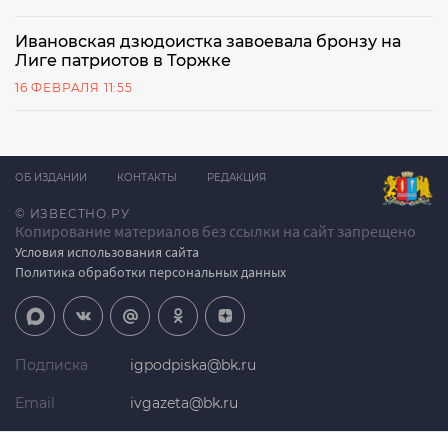
Ивановская дзюдоистка завоевала бронзу на
Лиге патриотов в Торжке
16 ФЕВРАЛЯ 11:55
ОБ ИЗДАНИИ
КОНТАКТЫ
РЕДАКЦИЯ
© ИЗВЕСТНО.РУ
Копирование материалов без ссылки на сайт запрещено
Условия использования сайта
Политика обработки персональных данных
Подписка
igpodpiska@bk.ru
Email
ivgazeta@bk.ru
Реклама
igreklama@bk.ru