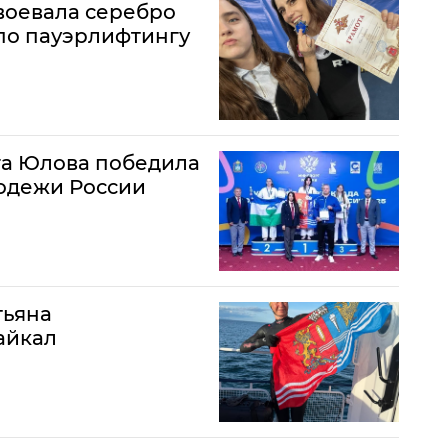
воевала серебро
по пауэрлифтингу
га Юлова победила
одежи России
тьяна
айкал