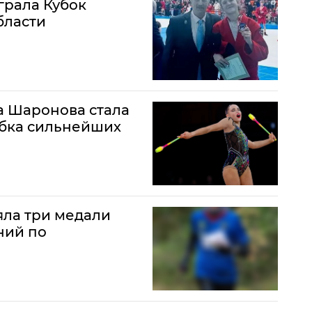
грала Кубок
бласти
а Шаронова стала
убка сильнейших
яла три медали
ний по