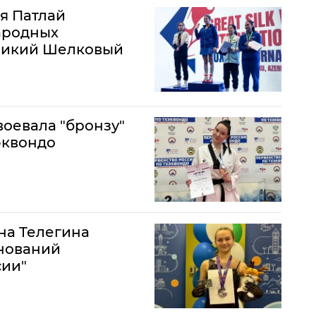
я Патлай
ародных
еликий Шелковый
воевала "бронзу"
эквондо
на Телегина
внований
сии"