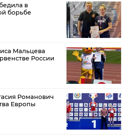
бедила в
ой борьбе
лиса Мальцева
ервенстве России
тасия Романович
тва Европы