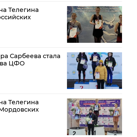
на Телегина
оссийских
ра Сарбеева стала
тва ЦФО
на Телегина
"Мордовских