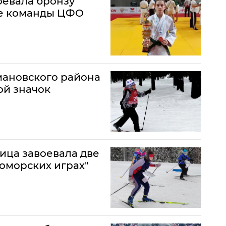
оевала бронзу
ве команды ЦФО
мановского района
ой значок
ца завоевала две
оморских играх"