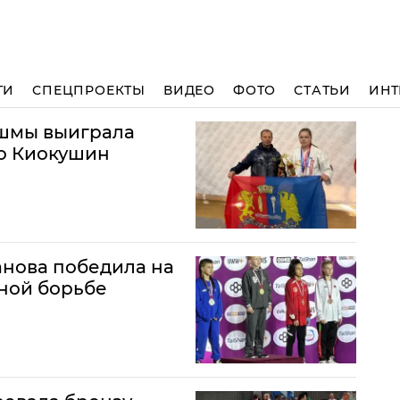
ТИ
СПЕЦПРОЕКТЫ
ВИДЕО
ФОТО
СТАТЬИ
ИНТ
ешмы выиграла
по Киокушин
анова победила на
ной борьбе