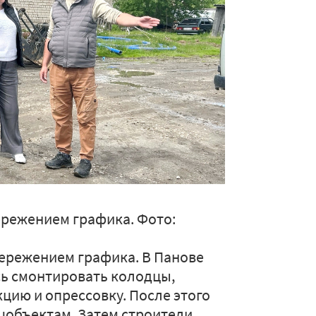
ережением графика. Фото:
пережением графика. В Панове
сь смонтировать колодцы,
цию и опрессовку. После этого
цобъектам. Затем строители