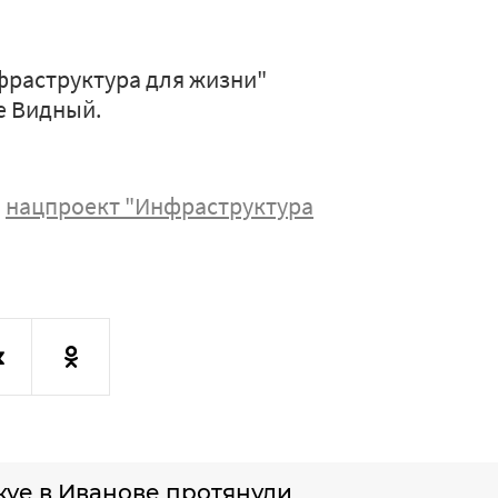
фраструктура для жизни"
е Видный.
нацпроект "Инфраструктура
куе в Иванове протянули