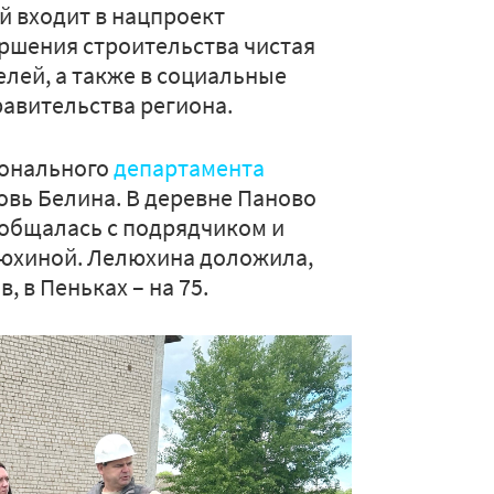
 входит в нацпроект
ершения строительства чистая
елей, а также в социальные
равительства региона.
ионального
департамента
вь Белина. В деревне Паново
ообщалась с подрядчиком и
люхиной. Лелюхина доложила,
, в Пеньках – на 75.