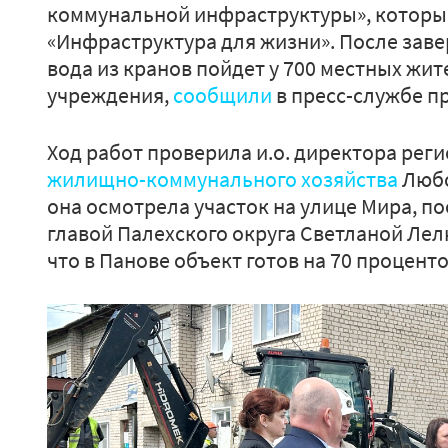
коммунальной инфраструктуры», который
«Инфраструктура для жизни». После зав
вода из кранов пойдет у 700 местных жит
учреждения,
сообщили
в пресс-службе п
Ход работ проверила и.о. директора рег
жилищно-коммунального хозяйства
Любо
она осмотрела участок на улице Мира, п
главой Палехского округа Светланой Ле
что в Панове объект готов на 70 процентов