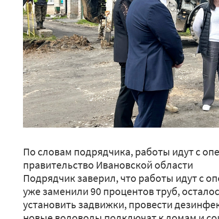
По словам подрядчика, работы идут с оп
правительство Ивановской области
Подрядчик заверил, что работы идут с о
уже заменили 90 процентов труб, остало
установить задвижки, провести дезинфек
новые водоводы подключат к домам и со