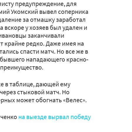
листу предупреждение, для
емий Укомский вывел соперника
даление за отмашку заработал
 вскоре у хозяев был удален и
 ивановцы заканчивали
т крайне редко. Даже имея на
ались спасти матч. Но все же в
 бывшего нападающего красно-
 преимущество.
ке в таблице, дающей ему
через стыковой матч. Но
ерных может обогнать «Велес».
иченко
на выезде вырвал победу