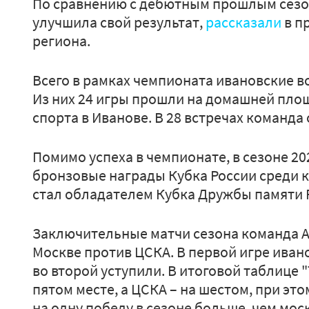
По сравнению с дебютным прошлым сезо
улучшила свой результат,
рассказали
в п
региона.
Всего в рамках чемпионата ивановские в
Из них 24 игры прошли на домашней пло
спорта в Иванове. В 28 встречах команда
Помимо успеха в чемпионате, в сезоне 2
бронзовые награды Кубка России среди к
стал обладателем Кубка Дружбы памяти Р
Заключительные матчи сезона команда А
Москве против ЦСКА. В первой игре ивано
во второй уступили. В итоговой таблице
пятом месте, а ЦСКА – на шестом, при э
на одну победу в сезоне больше, чем мос