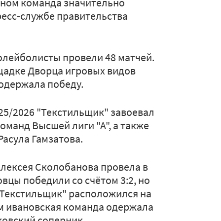
ном команда значительно
ресс-службе правительства
олейболисты провели 48 матчей.
щадке Дворца игровых видов
 одержала победу.
025/2026 "Текстильщик" завоевал
оманд Высшей лиги "А", а также
асула Гамзатова.
лексея Сколобанова провела в
вцы победили со счётом 3:2, но
 "Текстильщик" расположился на
том ивановская команда одержала
ковский соперник.