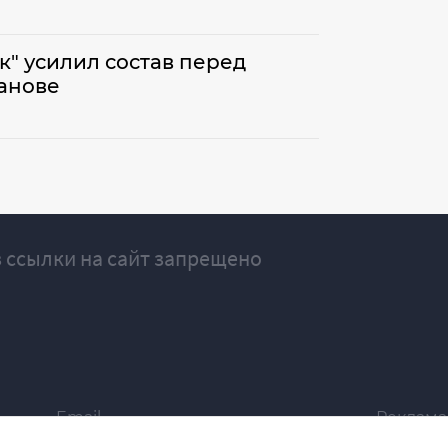
" усилил состав перед
анове
 ссылки на сайт запрещено
Email
Реклама
ivgazeta@bk.ru
igrekla