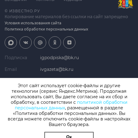
© ИЗВЕСТНО.РУ
Копирование материалов без ссылки на сайт запрещено
Условия использования сайта
Политика обработки персональных данных
Подписка
igpodpiska@bk.ru
Email
ivgazeta@bk.ru
Реклама
igreklama@bk.ru
Этот сайт использует cookie-файлы и другие
технологии (сервис Яндекс.Метрика). Продолжая
Телефон
+7 (4932) 41-94-81
использовать сайт, Вы даете согласие на их сбор и
обработку, в соответствии с
политикой обработки
персональных данных
, размещенной в разделе
«Политика обработки персональных данных». Вы
СМИ: Izvestno.ru. Реестровая запись 08.11.2019 серия ЭЛ № ФС 77 -
77192, зарегистрировано Роскомнадзором
всегда можете отключить cookie-файлы в настройках
Вашего браузера.
Учредитель: БУ «Ивановские газеты». Главный редактор:
Кузьмичев А.Е.
Ок