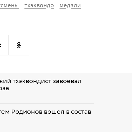
тсмены
тхэквондо
медали
кий тхэквондист завоевал
юза
тем Родионов вошел в состав