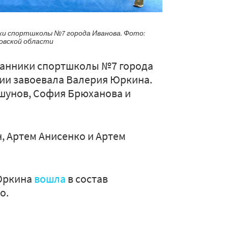
ики спортшколы №7 города Иванова. Фото:
овской области
танники спортшколы №7 города
рии завоевала Валерия Юркина.
шунов, София Брюханова и
, Артем Анисенко и Артем
 Юркина
вошла
в состав
о.