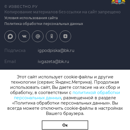
© ИЗВЕСТНО.РУ
Копирование материалов без ссылки на сайт запрещено
Условия использования сайта
Политика обработки персональных данных
Подписка
igpodpiska@bk.ru
Email
ivgazeta@bk.ru
Реклама
igreklama@bk.ru
Этот сайт использует cookie-файлы и другие
технологии (сервис Яндекс.Метрика). Продолжая
Телефон
+7 (4932) 41-94-81
использовать сайт, Вы даете согласие на их сбор и
обработку, в соответствии с
политикой обработки
персональных данных
, размещенной в разделе
«Политика обработки персональных данных». Вы
СМИ: Izvestno.ru. Реестровая запись 08.11.2019 серия ЭЛ № ФС 77 -
77192, зарегистрировано Роскомнадзором
всегда можете отключить cookie-файлы в настройках
Вашего браузера.
Учредитель: БУ «Ивановские газеты». Главный редактор:
Кузьмичев А.Е.
Ок
Разработка сайта
thisislogic.ru