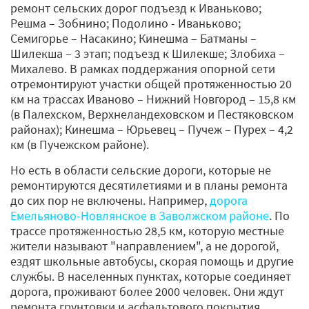
ремонт сельских дорог подъезд к Иваньково;
Решма – Зобнино; Подолино - Иваньково;
Семигорье – Насакино; Кинешма – Батманы –
Шилекша – 3 этап; подъезд к Шилекше; Злобиха –
Михалево. В рамках поддержания опорной сети
отремонтируют участки общей протяженностью 20
км на трассах Иваново – Нижний Новгород – 15,8 км
(в Палехском, Верхнеландеховском и Пестяковском
районах); Кинешма – Юрьевец – Пучеж – Пурех – 4,2
км (в Пучежском районе).
Но есть в области сельские дороги, которые не
ремонтируются десятилетиями и в планы ремонта
до сих пор не включены. Например,
дорога
Емельяново-Новлянское в Заволжском районе
. По
трассе протяженностью 28,5 км, которую местные
жители называют "направлением", а не дорогой,
ездят школьные автобусы, скорая помощь и другие
службы. В населенных пунктах, которые соединяет
дорога, проживают более 2000 человек. Они ждут
ремонта грунтовки и асфальтового покрытия