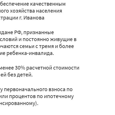
беспечение качественным
ого хозяйства населения
трации г. Иванова
ждане РФ, признанные
ловий и постоянно живущие в
ючаются семьи с тремя и более
ие ребенка-инвалида.
 менее 30% расчетной стоимости
ей без детей.
у первоначального взноса по
 или процентов по ипотечному
нсированному).