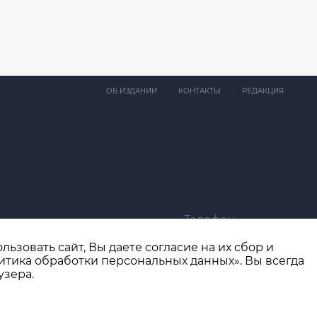
ОБ ИЗДАНИИ
КОНТАКТЫ
РЕДАКЦИЯ
Телефон
ma@bk.ru
+7 (4932) 41-94-81
ьзовать сайт, Вы даете согласие на их сбор и
итика обработки персональных данных». Вы всегда
узера.
Разработка сайта
thisislogic.ru