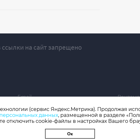
 ссылки на сайт запрещено
Email
Реклама
ivgazeta@bk.ru
igrekla
технологии (сервис Яндекс.Метрика). Продолжая испол
 персональных данных
, размещенной в разделе «Пол
019 серия ЭЛ № ФС 77 - 77192, зарегистрировано Роскомнадзором
е отключить cookie-файлы в настройках Вашего бра
 редактор: Кузьмичев А.Е.
Ок