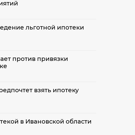
иятий
едение льготной ипотеки
ает против привязки
ске
редпочтет взять ипотеку
текой в Ивановской области