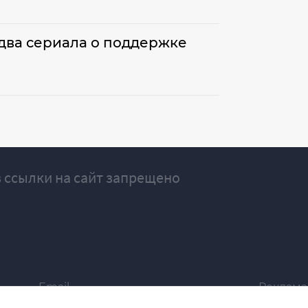
два сериала о поддержке
 ссылки на сайт запрещено
Email
Реклама
ivgazeta@bk.ru
igrekla