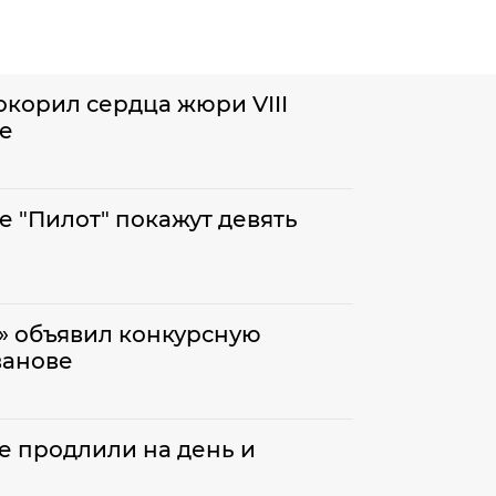
окорил сердца жюри VIII
ве
е "Пилот" покажут девять
» объявил конкурсную
ванове
е продлили на день и
и