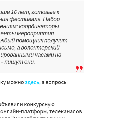
ше 16 лет, готовые к
ния фестиваля. Набор
лениям: координаторы
стенты мероприятия
аждый помощник получит
сьмо, а волонтерский
ированными часами на
– пишут они.
вку можно
здесь,
а вопросы
объявили конкурсную
т онлайн-платформ, телеканалов