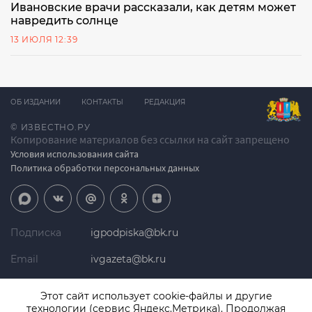
Ивановские врачи рассказали, как детям может
навредить солнце
13 ИЮЛЯ 12:39
ОБ ИЗДАНИИ
КОНТАКТЫ
РЕДАКЦИЯ
© ИЗВЕСТНО.РУ
Копирование материалов без ссылки на сайт запрещено
Условия использования сайта
Политика обработки персональных данных
Подписка
igpodpiska@bk.ru
Email
ivgazeta@bk.ru
Реклама
igreklama@bk.ru
Этот сайт использует cookie-файлы и другие
технологии (сервис Яндекс.Метрика). Продолжая