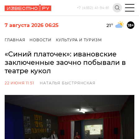
+7 (4932) 41-94-81
7 августа 2026 06:25
21
°
18+
ГЛАВНАЯ
НОВОСТИ
КУЛЬТУРА И ТУРИЗМ
«Синий платочек»: ивановские
заключенные заочно побывали в
театре кукол
22 ИЮНЯ 11:51
НАТАЛЬЯ БЫСТРЯНСКАЯ