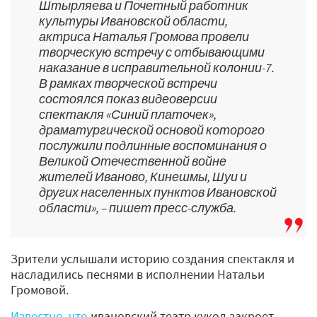
Штырляева и Почетный работник
культуры Ивановской области,
актриса Наталья Громова провели
творческую встречу с отбывающими
наказание в исправительной колонии-7.
В рамках творческой встречи
состоялся показ видеоверсии
спектакля «Синий платочек»,
драматургической основой которого
послужили подлинные воспоминания о
Великой Отечественной войне
жителей Иваново, Кинешмы, Шуи и
других населенных пунктов Ивановской
области», – пишет пресс-служба.
Зрители услышали историю создания спектакля и
насладились песнями в исполнении Натальи
Громовой.
Известно, что
ивановский театр кукол закроет