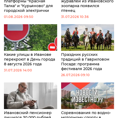
платформы "Красная
журавлей из Ивановского
Талка" и "Курьяново" для
зоопарка появился
городской электрички
птенец
01.08.2026 09:50
31.07.2026 10:36
Какие улицы в Иванове
Праздник русских
перекроют в День города
традиций в Гавриловом
8 августа 2026 года
Посаде: программа
фестиваля 2026 года
31.07.2026 14:00
26.07.2026 09:10
Ивановский пенсионер
Соревнования по водно-
лишился 30 000 рублей
моторному спорту в