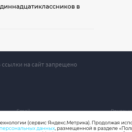
одиннадцатиклассников в
 ссылки на сайт запрещено
Email
Реклама
ivgazeta@bk.ru
igrekla
технологии (сервис Яндекс.Метрика). Продолжая испол
 персональных данных
, размещенной в разделе «Пол