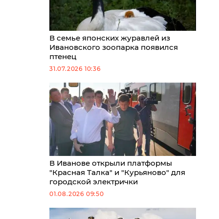
В семье японских журавлей из
Ивановского зоопарка появился
птенец
31.07.2026 10:36
В Иванове открыли платформы
"Красная Талка" и "Курьяново" для
городской электрички
01.08.2026 09:50