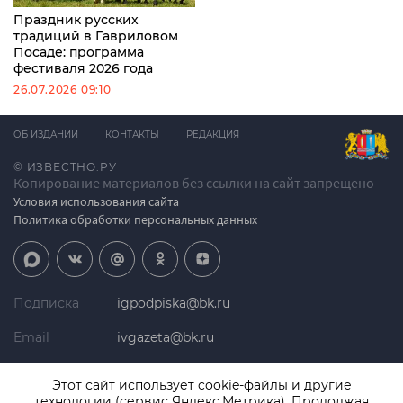
Праздник русских
традиций в Гавриловом
Посаде: программа
фестиваля 2026 года
26.07.2026 09:10
ОБ ИЗДАНИИ
КОНТАКТЫ
РЕДАКЦИЯ
© ИЗВЕСТНО.РУ
Копирование материалов без ссылки на сайт запрещено
Условия использования сайта
Политика обработки персональных данных
Подписка
igpodpiska@bk.ru
Email
ivgazeta@bk.ru
Реклама
igreklama@bk.ru
Этот сайт использует cookie-файлы и другие
технологии (сервис Яндекс.Метрика). Продолжая