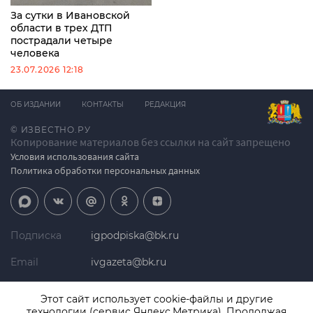
За сутки в Ивановской
области в трех ДТП
пострадали четыре
человека
23.07.2026 12:18
ОБ ИЗДАНИИ
КОНТАКТЫ
РЕДАКЦИЯ
© ИЗВЕСТНО.РУ
Копирование материалов без ссылки на сайт запрещено
Условия использования сайта
Политика обработки персональных данных
Подписка
igpodpiska@bk.ru
Email
ivgazeta@bk.ru
Реклама
igreklama@bk.ru
Этот сайт использует cookie-файлы и другие
технологии (сервис Яндекс.Метрика). Продолжая