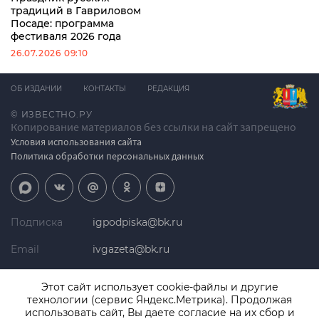
традиций в Гавриловом
Посаде: программа
фестиваля 2026 года
26.07.2026 09:10
ОБ ИЗДАНИИ
КОНТАКТЫ
РЕДАКЦИЯ
© ИЗВЕСТНО.РУ
Копирование материалов без ссылки на сайт запрещено
Условия использования сайта
Политика обработки персональных данных
Подписка
igpodpiska@bk.ru
Email
ivgazeta@bk.ru
Реклама
igreklama@bk.ru
Этот сайт использует cookie-файлы и другие
технологии (сервис Яндекс.Метрика). Продолжая
Телефон
+7 (4932) 41-94-81
использовать сайт, Вы даете согласие на их сбор и