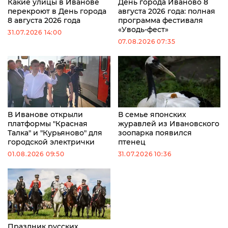
Какие улицы в Иванове
День города Иваново 8
перекроют в День города
августа 2026 года: полная
8 августа 2026 года
программа фестиваля
«Уводь-фест»
31.07.2026 14:00
07.08.2026 07:35
В Иванове открыли
В семье японских
платформы "Красная
журавлей из Ивановского
Талка" и "Курьяново" для
зоопарка появился
городской электрички
птенец
01.08.2026 09:50
31.07.2026 10:36
Праздник русских