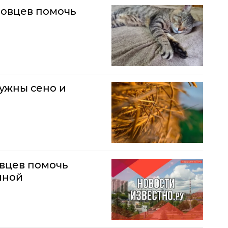
новцев помочь
ужны сено и
вцев помочь
иной