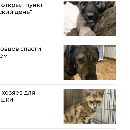
 открыл пункт
ский день"
новцев спасти
ием
 хозяев для
ошки