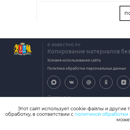
П
© ИЗВЕСТНО.РУ
Копирование материалов без
Условия использования сайта
Политика обработки персональных данных
Подписка
igpodpiska@bk.ru
Этот сайт использует cookie-файлы и другие 
обработку, в соответствии с
политикой обработки
СМИ: Izvestno.ru. Реестровая запись 08.11.2
может
Учредитель: БУ «Ивановские газеты». Главный