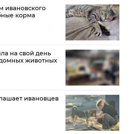
 ивановского
бные корма
ла на свой день
здомных животных
глашает ивановцев