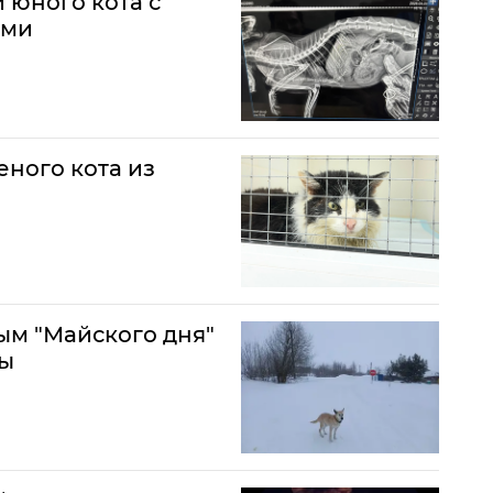
 юного кота с
ами
еного кота из
ым "Майского дня"
ны