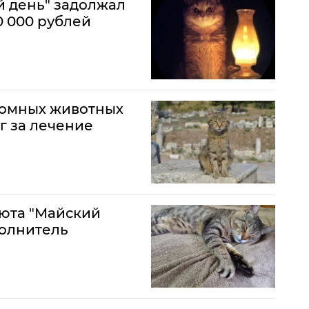
 день" задолжал
0 000 рублей
домных животных
г за лечение
юта "Майский
полнитель