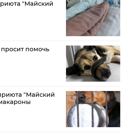
приюта "Майский
 просит помочь
 приюта "Майский
 макароны