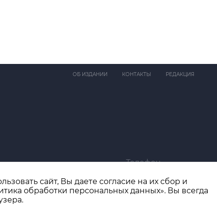
ОБ ИЗДАНИИ
КОНТАКТЫ
РЕДАКЦИЯ
Телефон
ma@bk.ru
+7 (4932) 41-94-81
ьзовать сайт, Вы даете согласие на их сбор и
итика обработки персональных данных». Вы всегда
узера.