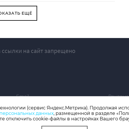
ОКАЗАТЬ ЕЩЁ
 ссылки на сайт запрещено
Email
Реклама
ivgazeta@bk.ru
igrekla
технологии (сервис Яндекс.Метрика). Продолжая испол
 персональных данных
, размещенной в разделе «Пол
019 серия ЭЛ № ФС 77 - 77192, зарегистрировано Роскомнадзором
е отключить cookie-файлы в настройках Вашего бра
 редактор: Кузьмичев А.Е.