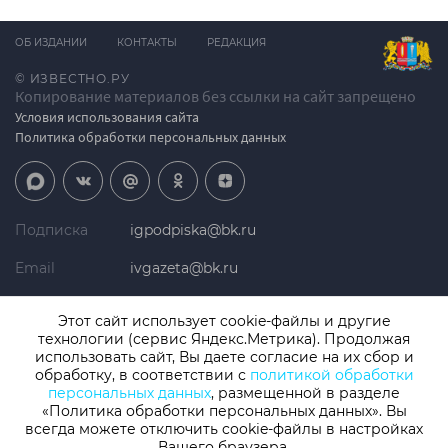
ОБ ИЗДАНИИ
КОНТАКТЫ
РЕДАКЦИЯ
© ИЗВЕСТНО.РУ
Копирование материалов без ссылки на сайт запрещено
Условия использования сайта
Политика обработки персональных данных
Подписка
igpodpiska@bk.ru
Email
ivgazeta@bk.ru
Реклама
igreklama@bk.ru
Этот сайт использует cookie-файлы и другие
технологии (сервис Яндекс.Метрика). Продолжая
Телефон
+7 (4932) 41-94-81
использовать сайт, Вы даете согласие на их сбор и
обработку, в соответствии с
политикой обработки
персональных данных
, размещенной в разделе
«Политика обработки персональных данных». Вы
СМИ: Izvestno.ru. Реестровая запись 08.11.2019 серия ЭЛ № ФС 77 -
77192, зарегистрировано Роскомнадзором
всегда можете отключить cookie-файлы в настройках
Вашего браузера.
Учредитель: БУ «Ивановские газеты». Главный редактор: