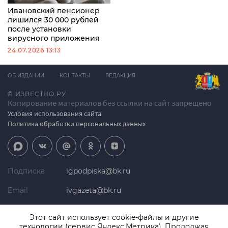
Ивановский пенсионер
лишился 30 000 рублей
после установки
вирусного приложения
24.07.2026 13:13
ОБ ИЗДАНИИ
КОНТАКТЫ
РЕДАКЦИЯ
© ИЗВЕСТНО.РУ
Копирование материалов без ссылки на сайт запрещено
Условия использования сайта
Политика обработки персональных данных
Подписка
igpodpiska@bk.ru
Email
ivgazeta@bk.ru
Реклама
igreklama@bk.ru
Этот сайт использует cookie-файлы и другие
технологии (сервис Яндекс.Метрика). Продолжая